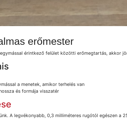
almas erőmester
 egymással érintkező felület közötti erőmegtartás, akkor 
is
ymással a menetek, amikor terhelés van
hossza és formája visszatér
ése
nk. A legvékonyabb, 0,3 milliméteres rugótól egészen a 25