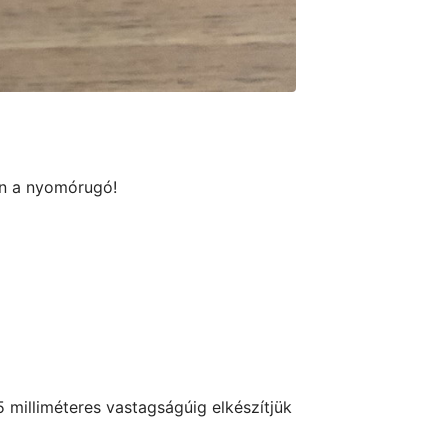
jön a nyomórugó!
 milliméteres vastagságúig elkészítjük