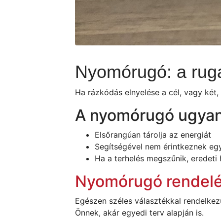
Nyomórugó: a rug
Ha rázkódás elnyelése a cél, vagy két,
A nyomórugó ugyan
Elsőrangúan tárolja az energiát
Segítségével nem érintkeznek eg
Ha a terhelés megszűnik, eredeti 
Nyomórugó rendel
Egészen széles választékkal rendelkezü
Önnek, akár egyedi terv alapján is.